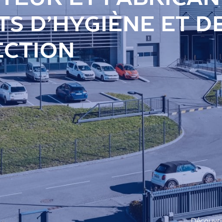
S D’HYGIÈNE ET D
ECTION
Découvri