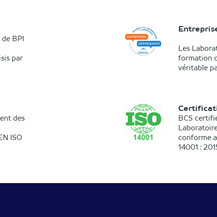
Entrepris
 de BPI
Les Labora
sis par
formation d
véritable pa
Certifica
ent des
BCS certif
Laboratoire
 EN ISO
conforme a
14001 : 201