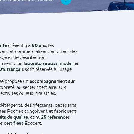
ante
créée il y a
60 ans
, les
ent et commercialisent en direct des
age et de désinfection.
u sein d’un
laboratoire aussi moderne
0% français
sont réservés à l’usage
ise propose un
accompagnement sur
opreté, au secteur tertiaire, aux
ectivités ou aux industries.
 détergents, désinfectants, décapants
ires Rochex conçoivent et fabriquent
its de qualité
, dont
25 références
es certifiées Ecocert.