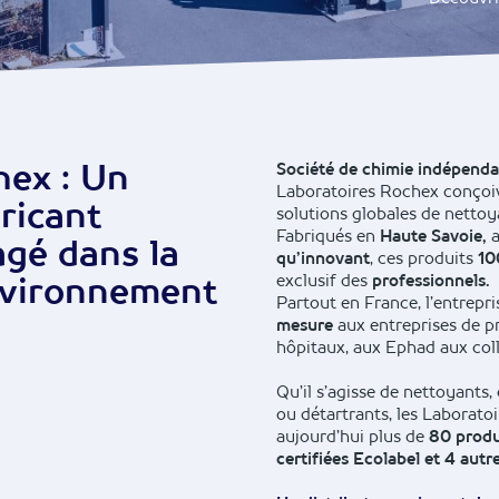
hex : Un
Société de chimie indépend
Laboratoires Rochex conçoiv
ricant
solutions globales de nettoy
Fabriqués en
Haute Savoie,
a
agé dans la
qu’innovant
, ces produits
10
environnement
exclusif des
professionnels.
Partout en France, l’entrepr
mesure
aux entreprises de pr
hôpitaux, aux Ephad aux coll
Qu’il s’agisse de nettoyants,
ou détartrants, les Laborato
aujourd’hui plus de
80 produ
certifiées Ecolabel et 4 autr