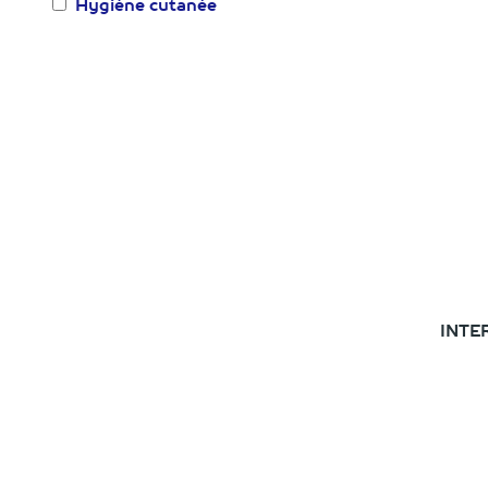
Hygiène cutanée
INTE