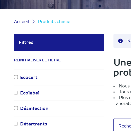
Accueil
Produits chimie
N
Filtres
Une
RÉINITIALISER LE FILTRE
pro
Ecocert
Nous 
Tous 
Ecolabel
Plus 
Laborato
Désinfection
Détartrants