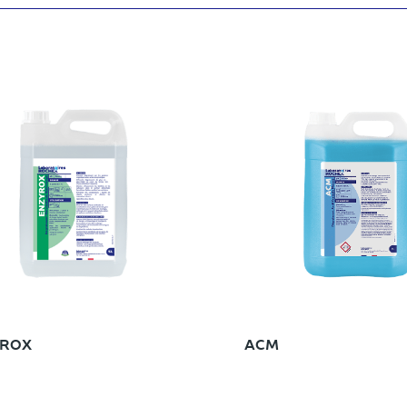
YROX
ACM