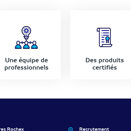
Une équipe de
Des produits
professionnels
certifiés
res Rochex
Recrutement